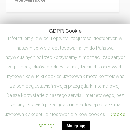
WORDPRESS.ORG
GDPR Cookie
Informujemy, iż w celu optymalizacji treści dostępnych w
naszym serwisie, dostosowania ich do Państwa
indywidualnych potrzeb korzystamy z informacji zapisanych
za pomocą plików cookies na urządzeniach końcowych
użytkowników. Pliki cookies użytkownik może kontrolować
za pomocą ustawień swojej przeglądarki internetowej.
Dalsze korzystanie z naszego serwisu internetowego, bez
zmiany ustawień przeglądarki internetowej oznacza, iż
użytkownik akceptuje stosowanie plików cookies
Cookie
© 2017 Beata Zalewska Wszystkie prawa zastrzeżone. Made with
love by adamiakowo wakacjowo.
settings
Akceptuję