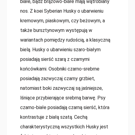
białe, bądź brązowo-białe mają wątrobiany
nos. Z koei Syberian Husky o ubarwieniu
kremowym, piaskowym, czy beżowym, a
także bursztynowym występują w
wariantach pomiędzy rudością, a klasyczną
bielą. Husky o ubarwieniu szaro-białym
posiadają sierść szarą z czarnymi
końcówkami. Osobniki czarno-srebrne
posiadają zazwyczaj czarny grzbiet,
natomiast boki zazwyczaj są jaśniejsze,
lśniące przybierające srebrną barwę. Psy
czarno-białe posiadają czarną sierść, która
kontrastuje z białą szatą. Cechą
charakterystyczną wszystkich Husky jest