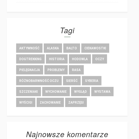
Tagi
AKTYWNOŚĆ
ALASKA
BALTO
CIEKAWOSTKI
DOGTREKKING
HISTORIA
HODOWLA
OCZY
PIELĘGNACJA
PROBLEMY
RASA
RÓŻNOBARWNOŚĆ OCZU
SIERŚĆ
SYBERIA
SZCZENIAKI
WYCHOWANIE
WYGLĄD
WYSTAWA
WYŚCIGI
ZACHOWANIE
ZAPRZĘGI
Najnowsze komentarze