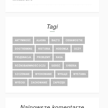
Tagi
AKTYWNOŚĆ
ALASKA
BALTO
CIEKAWOSTKI
DOGTREKKING
HISTORIA
HODOWLA
OCZY
PIELĘGNACJA
PROBLEMY
RASA
RÓŻNOBARWNOŚĆ OCZU
SIERŚĆ
SYBERIA
SZCZENIAKI
WYCHOWANIE
WYGLĄD
WYSTAWA
WYŚCIGI
ZACHOWANIE
ZAPRZĘGI
Najnowsze komentarze