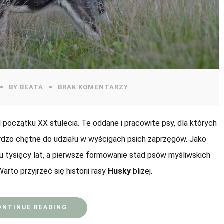
BY BEATA
BRAK KOMENTARZY
d początku XX stulecia. Te oddane i pracowite psy, dla których
ardzo chętne do udziału w wyścigach psich zaprzęgów. Jako
u tysięcy lat, a pierwsze formowanie stad psów myśliwskich
Warto przyjrzeć się historii rasy
Husky
bliżej.
ONTINUE READING