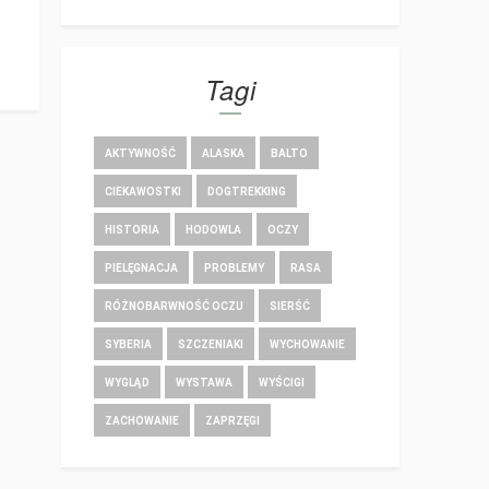
Tagi
AKTYWNOŚĆ
ALASKA
BALTO
CIEKAWOSTKI
DOGTREKKING
HISTORIA
HODOWLA
OCZY
PIELĘGNACJA
PROBLEMY
RASA
RÓŻNOBARWNOŚĆ OCZU
SIERŚĆ
SYBERIA
SZCZENIAKI
WYCHOWANIE
WYGLĄD
WYSTAWA
WYŚCIGI
ZACHOWANIE
ZAPRZĘGI