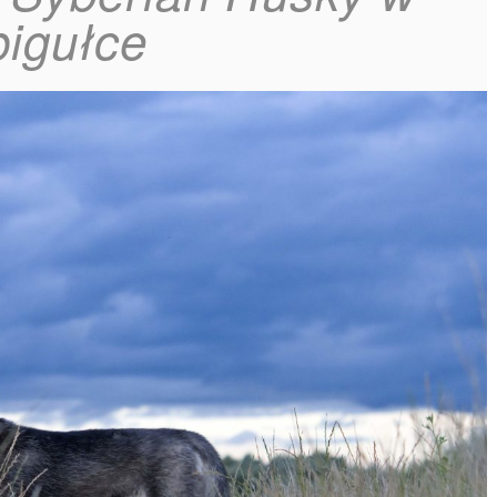
pigułce