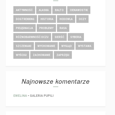
AKTYWNOŚĆ
ALASKA
BALTO
CIEKAWOSTKI
DOGTREKKING
HISTORIA
HODOWLA
OCZY
PIELĘGNACJA
PROBLEMY
RASA
RÓŻNOBARWNOŚĆ OCZU
SIERŚĆ
SYBERIA
SZCZENIAKI
WYCHOWANIE
WYGLĄD
WYSTAWA
WYŚCIGI
ZACHOWANIE
ZAPRZĘGI
Najnowsze komentarze
EWELINA
-
GALERIA PUPILI