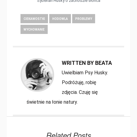
Syberian Husky o zachodzie słoñca
CIEKAWOSTKI
HODOWLA
PROBLEMY
WYCHOWANIE
WRITTEN BY BEATA
Uwielbiam Psy Husky.
Podróżuję, robię
zdjęcia. Czuję się
świetnie na łonie natury.
Related Posts