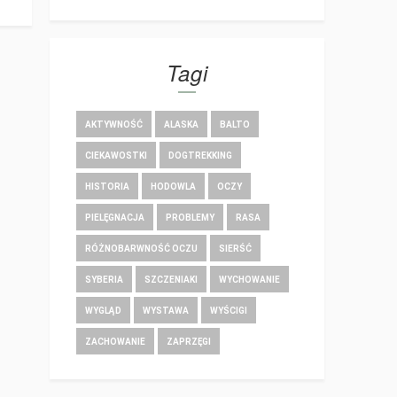
Tagi
AKTYWNOŚĆ
ALASKA
BALTO
CIEKAWOSTKI
DOGTREKKING
HISTORIA
HODOWLA
OCZY
PIELĘGNACJA
PROBLEMY
RASA
RÓŻNOBARWNOŚĆ OCZU
SIERŚĆ
SYBERIA
SZCZENIAKI
WYCHOWANIE
WYGLĄD
WYSTAWA
WYŚCIGI
ZACHOWANIE
ZAPRZĘGI