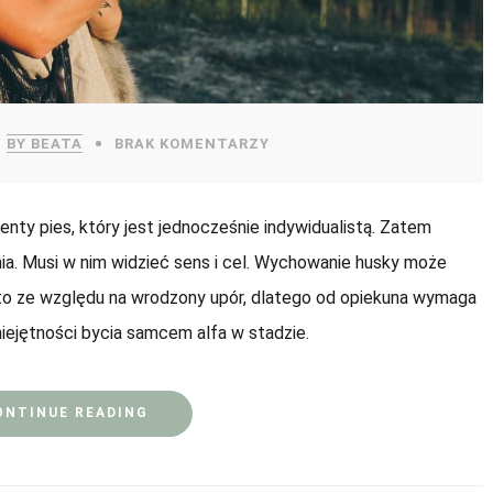
BY BEATA
BRAK KOMENTARZY
genty pies, który jest jednocześnie indywidualistą. Zatem
ia. Musi w nim widzieć sens i cel. Wychowanie husky może
 to ze względu na wrodzony upór, dlatego od opiekuna wymaga
miejętności bycia samcem alfa w stadzie.
ONTINUE READING