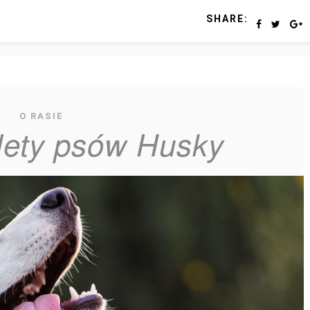
SHARE:
O RASIE
lety psów Husky